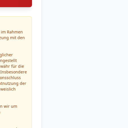
on im Rahmen
tzung mit den
glicher
ngestellt
währ für die
n. Insbesondere
ionsschluss
htnutzung der
weislich
en wir um
h