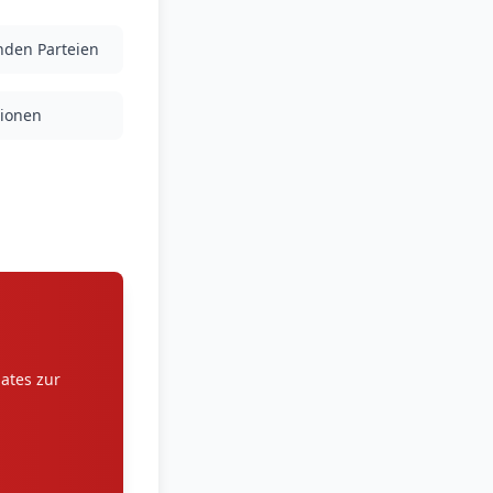
enden Parteien
tionen
ates zur