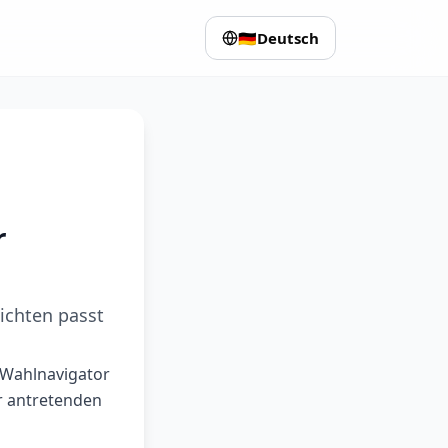
🇩🇪
Deutsch
r
ichten passt
 Wahlnavigator
r antretenden