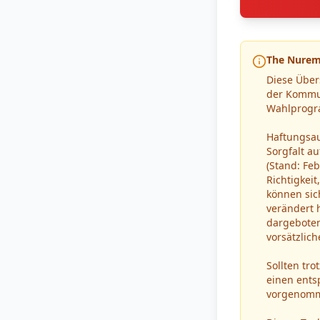
The Nuremb
Diese Über
der Kommun
Wahlprogr
Haftungsau
Sorgfalt a
(Stand: Fe
Richtigkeit
können sic
verändert 
dargeboten
vorsätzlich
Sollten tro
einen ents
vorgenom