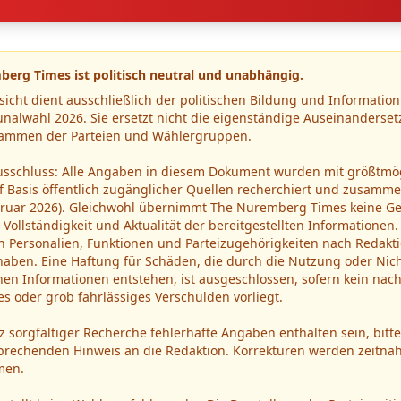
erg Times ist politisch neutral und unabhängig.
sicht dient ausschließlich der politischen Bildung und Informati
alwahl 2026. Sie ersetzt nicht die eigenständige Auseinanderse
ammen der Parteien und Wählergruppen.
sschluss: Alle Angaben in diesem Dokument wurden mit größtmö
uf Basis öffentlich zugänglicher Quellen recherchiert und zusamme
bruar 2026). Gleichwohl übernimmt The Nuremberg Times keine Ge
, Vollständigkeit und Aktualität der bereitgestellten Informatione
h Personalien, Funktionen und Parteizugehörigkeiten nach Redakt
haben. Eine Haftung für Schäden, die durch die Nutzung oder Nic
en Informationen entstehen, ist ausgeschlossen, sofern kein nach
es oder grob fahrlässiges Verschulden vorliegt.
tz sorgfältiger Recherche fehlerhafte Angaben enthalten sein, bitt
prechenden Hinweis an die Redaktion. Korrekturen werden zeitna
men.