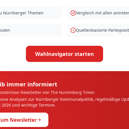
zu Nürnberger Themen
Vergleich mit allen antret
nuten
Quellenbasierte Parteiposi
Wahlnavigator starten
ib immer informiert
kostenlose Newsletter von The Nuremberg Times
usive Analysen zur Nürnberger Kommunalpolitik, regelmäßige Upd
 2026 und wichtige Termine.
Zum Newsletter